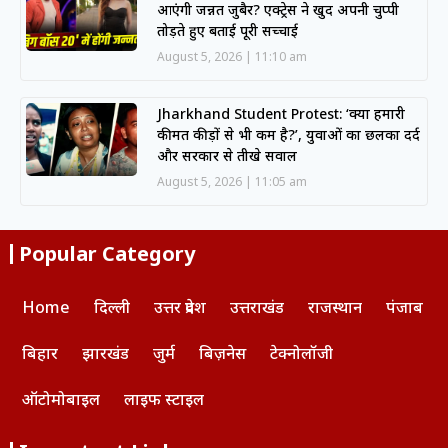
आएंगी जन्नत जुबैर? एक्ट्रेस ने खुद अपनी चुप्पी
तोड़ते हुए बताई पूरी सच्चाई
August 5, 2026
11:10 am
Jharkhand Student Protest: ‘क्या हमारी
कीमत कीड़ों से भी कम है?’, युवाओं का छलका दर्द
और सरकार से तीखे सवाल
August 5, 2026
11:05 am
Popular Category
Home
दिल्ली
उत्तर प्रदेश
उत्तराखंड
राजस्थान
पंजाब
बिहार
झारखंड
जुर्म
बिज़नेस
टेक्नोलॉजी
ऑटोमोबाइल
लाइफ स्टाइल