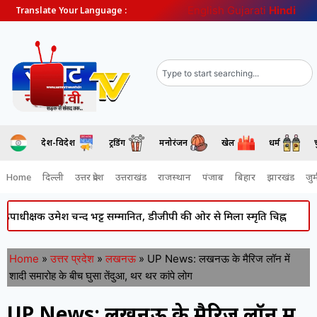
English
Gujarati
Hindi
Translate Your Language :
देश-विदेश
ट्रेंडिंग
मनोरंजन
खेल
धर्म
Home
दिल्ली
उत्तर प्रदेश
उत्तराखंड
राजस्थान
पंजाब
बिहार
झारखंड
जुर्
 उमेश चन्द भट्ट सम्मानित, डीजीपी की ओर से मिला स्मृति चिह्न
Atiq Ahmed
Home
»
उत्तर प्रदेश
»
लखनऊ
»
UP News: लखनऊ के मैरिज लॉन में
शादी समारोह के बीच घुसा तेंदुआ, थर थर कांपे लोग
UP News: लखनऊ के मैरिज लॉन में