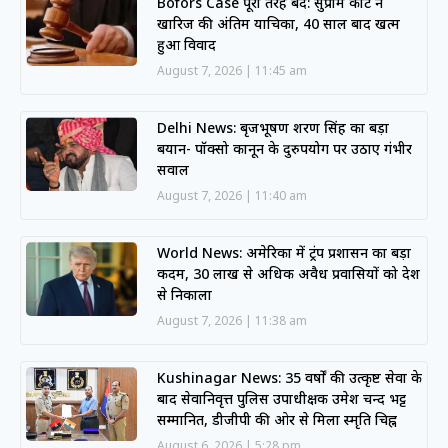
Bofors Case पूरी तरह बंद: सुप्रीम कोर्ट ने
खारिज की अंतिम याचिका, 40 साल बाद खत्म
हुआ विवाद
August 7, 2026
11:45 am
Delhi News: बृजभूषण शरण सिंह का बड़ा
बयान- पॉक्सो कानून के दुरुपयोग पर उठाए गंभीर
सवाल
August 7, 2026
11:40 am
World News: अमेरिका में ट्रंप प्रशासन का बड़ा
कदम, 30 लाख से अधिक अवैध प्रवासियों को देश
से निकाला
August 7, 2026
11:38 am
Kushinagar News: 35 वर्षों की उत्कृष्ट सेवा के
बाद सेवानिवृत्त पुलिस उपाधीक्षक उमेश चन्द भट्ट
सम्मानित, डीजीपी की ओर से मिला स्मृति चिह्न
August 6, 2026
5:28 pm