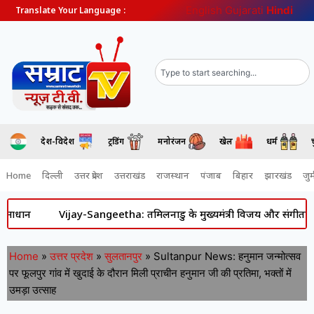
English
Gujarati
Hindi
Translate Your Language :
देश-विदेश
ट्रेंडिंग
मनोरंजन
खेल
धर्म
Home
दिल्ली
उत्तर प्रदेश
उत्तराखंड
राजस्थान
पंजाब
बिहार
झारखंड
जुर्
Vijay-Sangeetha: तमिलनाडु के मुख्यमंत्री विजय और संगीता के रिश्ते 
Home
»
उत्तर प्रदेश
»
सुलतानपुर
»
Sultanpur News: हनुमान जन्मोत्सव
पर फूलपुर गांव में खुदाई के दौरान मिली प्राचीन हनुमान जी की प्रतिमा, भक्तों में
उमड़ा उत्साह