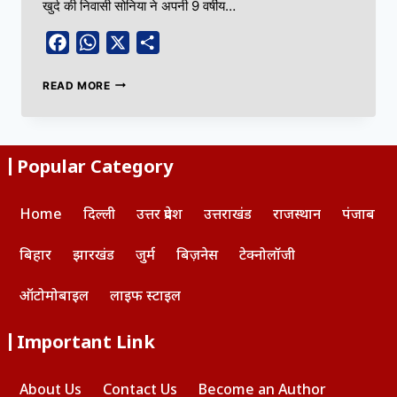
खुर्द की निवासी सोनिया ने अपनी 9 वर्षीय…
Facebook
WhatsApp
X
Share
READ MORE
Popular Category
Home
दिल्ली
उत्तर प्रदेश
उत्तराखंड
राजस्थान
पंजाब
बिहार
झारखंड
जुर्म
बिज़नेस
टेक्नोलॉजी
ऑटोमोबाइल
लाइफ स्टाइल
Important Link
About Us
Contact Us
Become an Author