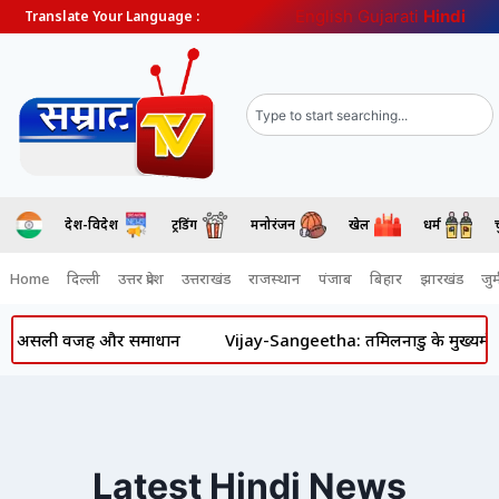
English
Gujarati
Hindi
Translate Your Language :
देश-विदेश
ट्रेंडिंग
मनोरंजन
खेल
धर्म
Home
दिल्ली
उत्तर प्रदेश
उत्तराखंड
राजस्थान
पंजाब
बिहार
झारखंड
जुर्
सली वजह और समाधान
Vijay-Sangeetha: तमिलनाडु के मुख्यमंत्री विजय और
Latest Hindi News