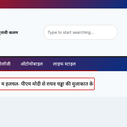
ुनावी कलम
नोलॉजी
ऑटोमोबाइल
लाइफ स्टाइल
चल- पीएम मोदी से राघव चड्ढा की मुलाकात के क्या हैं सियासी मायने