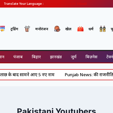
English
Gujarati
Hindi
Translate Your Language :
ट्रेंडिंग
मनोरंजन
खेल
धर्म
च
थान
पंजाब
बिहार
झारखंड
जुर्म
बिज़नेस
टेक्
ाछ के बाद सामने आए 5 नए नाम
Punjab News: की राजनीति में हल
Pakistani Youtubers