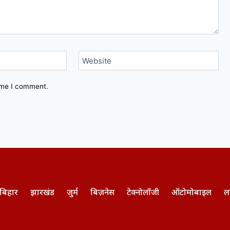
Website
time I comment.
बिहार
झारखंड
जुर्म
बिज़नेस
टेक्नोलॉजी
ऑटोमोबाइल
ल