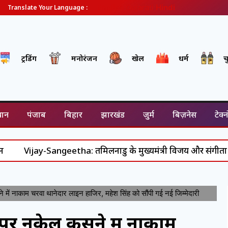
English
Gujarati
Hindi
Translate Your Language :
ट्रेंडिंग
मनोरंजन
खेल
धर्म
च
थान
पंजाब
बिहार
झारखंड
जुर्म
बिज़नेस
टेक्
jay-Sangeetha: तमिलनाडु के मुख्यमंत्री विजय और संगीता के रिश्ते म
ाकाम चरवा थानेदार लाइन हाजिर, महेश सिंह को सौंपी गई नई जिम्मेदारी
 नकेल कसने में नाकाम