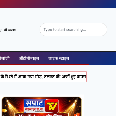
ुनावी कलम
नोलॉजी
ऑटोमोबाइल
लाइफ स्टाइल
ें आया नया मोड़, तलाक की अर्जी हुई वापस
Supreme Court का सख