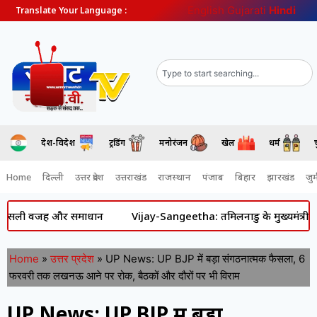
English
Gujarati
Hindi
Translate Your Language :
देश-विदेश
ट्रेंडिंग
मनोरंजन
खेल
धर्म
Home
दिल्ली
उत्तर प्रदेश
उत्तराखंड
राजस्थान
पंजाब
बिहार
झारखंड
जुर्
ली वजह और समाधान
Vijay-Sangeetha: तमिलनाडु के मुख्यमंत्री विजय और स
Home
»
उत्तर प्रदेश
»
UP News: UP BJP में बड़ा संगठनात्मक फैसला, 6
फरवरी तक लखनऊ आने पर रोक, बैठकों और दौरों पर भी विराम
UP News: UP BJP में बड़ा