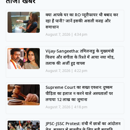
ताजा खबरें
क्या आपके घर का RO प्यूरीफायर भी बर्बाद कर
रहा है पानी? जानें इसकी असली वजह और
समाधान
August 7, 2026
4:34 pm
Vijay-Sangeetha: तमिलनाडु के मुख्यमंत्री
विजय और संगीता के रिश्ते में आया नया मोड़,
तलाक की अर्जी हुई वापस
August 7, 2026
4:22 pm
Supreme Court का सख्त एक्शन: दुष्कर्म
पीड़िता का इलाज न करने वाले अस्पतालों पर
लगाया 12 लाख का जुर्माना
August 7, 2026
4:18 pm
JPSC-JSSC Protest: रांची में छात्रों का आंदोलन
तेज, सरकार से बातचीत के लिए बनी सहमति