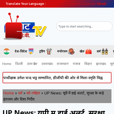
English
Gujarati
Hindi
Translate Your Language :
देश-विदेश
ट्रेंडिंग
मनोरंजन
खेल
धर्म
Home
दिल्ली
उत्तर प्रदेश
उत्तराखंड
राजस्थान
पंजाब
बिहार
झारखंड
जुर्
 उमेश चन्द भट्ट सम्मानित, डीजीपी की ओर से मिला स्मृति चिह्न
Atiq Ahmed
Home
»
धर्म
»
पर्व-त्यौहार
»
UP News: यूपी में हाई अलर्ट, सुरक्षा के कड़े
इंतजाम और दिशा निर्देश
UP News: यूपी में हाई अलर्ट, सुरक्षा