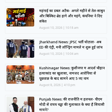
महंगाई का डबल अटैक- अगले महीने से तेल-साबुन
और बिस्किट-ब्रेड होंगे और महंगे, कंपनियों ने दिए
संकेत
August 10, 2026
10:18 am
Jharkhand News: JPSC भर्ती घोटाला- अब
ED की एंट्री, मनी लॉन्ड्रिंग मामले में शुरू हुई जांच
August 10, 2026
10:04 am
Kushinagar News: कुशीनगर में आदर्श चौहान
हत्याकांड का खुलासा, नामजद आरोपियों से
पूछताछ के बाद सामने आए 5 नए नाम
August 8, 2026
4:10 pm
Punjab News: की राजनीति में हलचल- पीएम
मोदी से राघव चड्ढा की मुलाकात के क्या हैं सियासी
मायने?