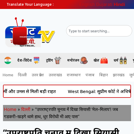
English
Gujarati
Hindi
Translate Your Language :
देश-विदेश
ट्रेंडिंग
मनोरंजन
खेल
धर्म
Home
दिल्ली
उत्तर प्रदेश
उत्तराखंड
राजस्थान
पंजाब
बिहार
झारखंड
जुर्
 उमस से मिली बड़ी राहत
West Bengal: सुप्रीम कोर्ट ने अभिषेक बनर्जी 
Home
»
दिल्ली
»
“उपराष्ट्रपति चुनाव में दिखा सियासी ‘मेल-मिलाप’! जब
गडकरी-खड़गे थामे हाथ, धुर विरोधी भी आए पास”
“उपराष्ट्रपति चुनाव में दिखा सियासी