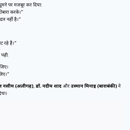
 झूमने पर मजबूर कर दिया:
दोबारा करके।”
ार नहीं है।”
 रहे हैं।”
पढ़ी:
ीजिए।
जिए।”
ज़ नसीम (अलीगढ़)
,
डॉ. नदीम शाद
और
उस्मान मिनाई (बाराबंकी)
ने
दिया।