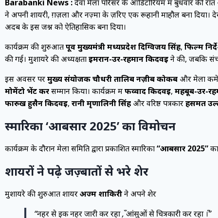
Barabanki News :
देवा मेला परिसर के ऑडिटोरियम में बुधवार की र
ने अपनी शायरी, ग़ज़लों और नज़्मों के ज़रिए एक रूहानी माहौल बना दिया। देर 
अदब के इस जश्न को ऐतिहासिक बना दिया।
कार्यक्रम की शुरुआत
पूर्व मुख्यमंत्री मध्यप्रदेश दिग्विजय सिंह
,
फिल्म निर्
की गई। मुशायरे की अध्यक्षता
इमरान-उर-रहमान किदवई
ने की, जबकि सं
इस अवसर पर
मुख्य संयोजक चौधरी तालिब नज़ीब कोकब
और मेला कमेट
मोमेंटो भेंट कर
सम्मान किया। कार्यक्रम में
फव्वाद किदवई
,
महबूब-उर-र
फार्रुख हुसैन किदवई
,
रानी मृणालिनी सिंह
और वरिष्ठ पत्रकार
हसमत उल्
स्मारिका ‘आबसार 2025’ का विमोचन
कार्यक्रम के दौरान मेला समिति द्वारा प्रकाशित स्मारिका
“आबसार 2025”
का 
शायरों ने पढ़े जज़्बातों से भरे शेर
मुशायरे की शुरुआत शायर
अज्म शाकिरी
ने अपने शेर
“नहर से इक नहर जारी कर रहा हूँ, आंसुओं से चित्रकारी कर रहा हूँ।”