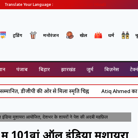
English
Gujarati
Hindi
Translate Your Language :
ट्रेंडिंग
मनोरंजन
खेल
धर्म
च
थान
पंजाब
बिहार
झारखंड
जुर्म
बिज़नेस
टेक्
ीजीपी की ओर से मिला स्मृति चिह्न
Atiq Ahmed का अंत: असद से 
इंडिया मुशायरा आयोजित, देशभर के शायरों ने पेश की अदबी महफ़िल
ें 101वां ऑल इंडिया मुशायरा