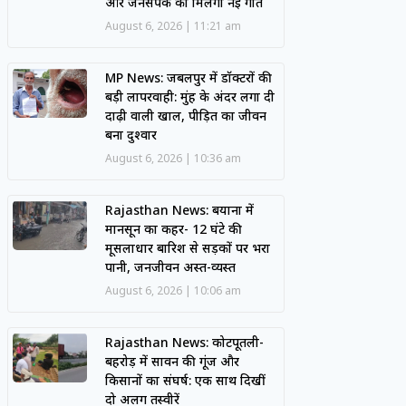
और जनसंपर्क को मिलेगी नई गति
August 6, 2026
11:21 am
MP News: जबलपुर में डॉक्टरों की
बड़ी लापरवाही: मुंह के अंदर लगा दी
दाढ़ी वाली खाल, पीड़ित का जीवन
बना दुश्वार
August 6, 2026
10:36 am
Rajasthan News: बयाना में
मानसून का कहर- 12 घंटे की
मूसलाधार बारिश से सड़कों पर भरा
पानी, जनजीवन अस्त-व्यस्त
August 6, 2026
10:06 am
Rajasthan News: कोटपूतली-
बहरोड़ में सावन की गूंज और
किसानों का संघर्ष: एक साथ दिखीं
दो अलग तस्वीरें