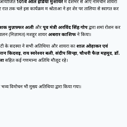
ात आयोजित
101वें ऑल इंडिया मुशायरे
में देशभर से आए नामचीन शायरों
रात तक चले इस कार्यक्रम में श्रोताओं ने हर शेर पर तालियों से स्वागत कर
देशक मुज़फ़्फर अली
और
पूर्व मंत्री अरविंद सिंह गोप
द्वारा शमां रोशन कर
चालन (निज़ामत) मशहूर शायर
अबरार काशिफ
ने किया।
ी के सदस्यों ने सभी अतिथियों और शायरों का
शाल ओढ़ाकर एवं
हमान किदवई
,
राय स्वरेश्वर बली
,
संदीप सिन्हा
,
चौधरी फैज़ महमूद
,
डॉ.
ला
सहित कई गणमान्य अतिथि मौजूद रहे।
भव्य विमोचन भी मुख्य अतिथियों द्वारा किया गया।