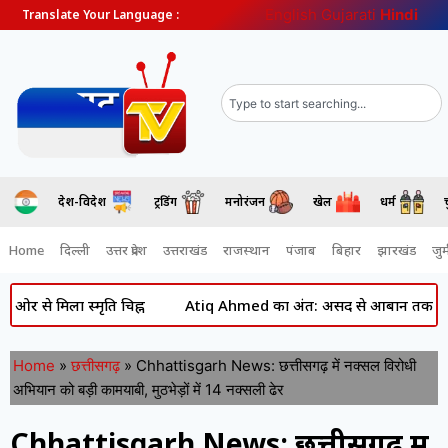
English
Gujarati
Hindi
Translate Your Language :
देश-विदेश
ट्रेंडिंग
मनोरंजन
खेल
धर्म
Home
दिल्ली
उत्तर प्रदेश
उत्तराखंड
राजस्थान
पंजाब
बिहार
झारखंड
जुर्
मिला स्मृति चिह्न
Atiq Ahmed का अंत: असद से आबान तक कैसे सिमट गया
Home
»
छत्तीसगढ़
»
Chhattisgarh News: छत्तीसगढ़ में नक्सल विरोधी
अभियान को बड़ी कामयाबी, मुठभेड़ों में 14 नक्सली ढेर
Chhattisgarh News: छत्तीसगढ़ में