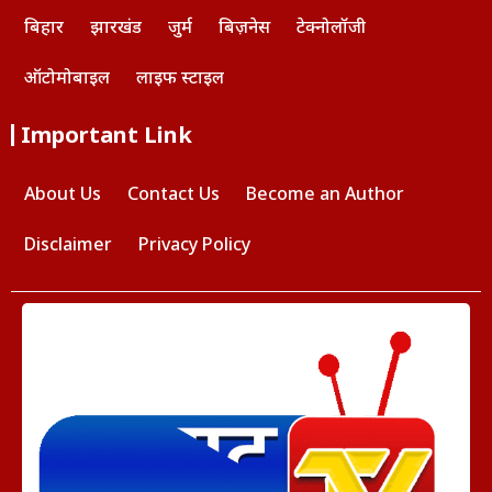
बिहार
झारखंड
जुर्म
बिज़नेस
टेक्नोलॉजी
ऑटोमोबाइल
लाइफ स्टाइल
Important Link
About Us
Contact Us
Become an Author
Disclaimer
Privacy Policy