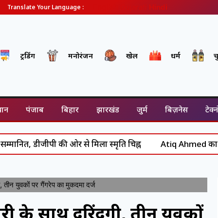
English
Gujarati
Hindi
Translate Your Language :
ट्रेंडिंग
मनोरंजन
खेल
धर्म
च
थान
पंजाब
बिहार
झारखंड
जुर्म
बिज़नेस
टेक्
डीजीपी की ओर से मिला स्मृति चिह्न
Atiq Ahmed का अंत: असद से
न युवकों पर गैंगरेप का मुकदमा दर्ज
 के साथ दरिंदगी, तीन युवकों