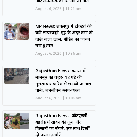
और जनसंपर्क को मिलेगी नई गति
August 6, 2026
11:21 am
MP News: जबलपुर में डॉक्टरों की
बड़ी लापरवाही: मुंह के अंदर लगा दी
दाढ़ी वाली खाल, पीड़ित का जीवन
बना दुश्वार
August 6, 2026
10:36 am
Rajasthan News: बयाना में
मानसून का कहर- 12 घंटे की
मूसलाधार बारिश से सड़कों पर भरा
पानी, जनजीवन अस्त-व्यस्त
August 6, 2026
10:06 am
Rajasthan News: कोटपूतली-
बहरोड़ में सावन की गूंज और
किसानों का संघर्ष: एक साथ दिखीं
दो अलग तस्वीरें