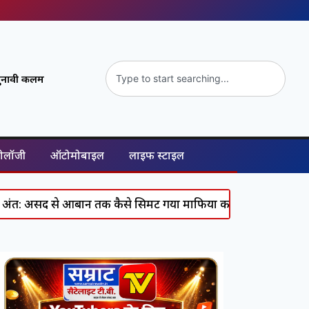
ुनावी कलम
नोलॉजी
ऑटोमोबाइल
लाइफ स्टाइल
 आबान तक कैसे सिमट गया माफिया का पूरा कुनबा, जानिए कौन कहां