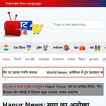
English
Gujarati
Hindi
Translate Your Language :
देश-विदेश
ट्रेंडिंग
मनोरंजन
खेल
धर्म
Home
दिल्ली
उत्तर प्रदेश
उत्तराखंड
राजस्थान
पंजाब
बिहार
झारखंड
जुर्
 उठाए गंभीर सवाल
World News: अमेरिका में ट्रंप प्रशासन का बड़ा कदम
Home
»
उत्तर प्रदेश
»
हापुड़
»
Hapur News: सपा का अनोखा विरोध- गैस
किल्लत और महंगाई के खिलाफ चूल्हा जलाकर जताया आक्रोश
Hapur News: सपा का अनोखा