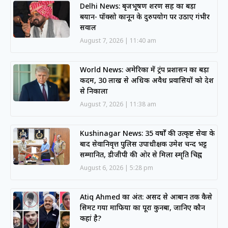
Delhi News: बृजभूषण शरण सिंह का बड़ा
बयान- पॉक्सो कानून के दुरुपयोग पर उठाए गंभीर
सवाल
August 7, 2026
11:40 am
World News: अमेरिका में ट्रंप प्रशासन का बड़ा
कदम, 30 लाख से अधिक अवैध प्रवासियों को देश
से निकाला
August 7, 2026
11:38 am
Kushinagar News: 35 वर्षों की उत्कृष्ट सेवा के
बाद सेवानिवृत्त पुलिस उपाधीक्षक उमेश चन्द भट्ट
सम्मानित, डीजीपी की ओर से मिला स्मृति चिह्न
August 6, 2026
5:28 pm
Atiq Ahmed का अंत: असद से आबान तक कैसे
सिमट गया माफिया का पूरा कुनबा, जानिए कौन
कहां है?