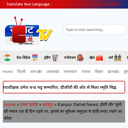
English
Gujarati
Hindi
Translate Your Language :
देश-विदेश
ट्रेंडिंग
मनोरंजन
खेल
धर्म
Home
दिल्ली
उत्तर प्रदेश
उत्तराखंड
राजस्थान
पंजाब
बिहार
झारखंड
जुर्
षक उमेश चन्द भट्ट सम्मानित, डीजीपी की ओर से मिला स्मृति चिह्न
Atiq Ahm
Home
»
उत्तर प्रदेश
»
कानपुर
»
Kanpur Dehat News: होली और जुम्मे
की नमाज एक ही दिन पड़ने पर, इमामों का मुस्लिम समुदाय से शांति बनाए रखने का
संदेश