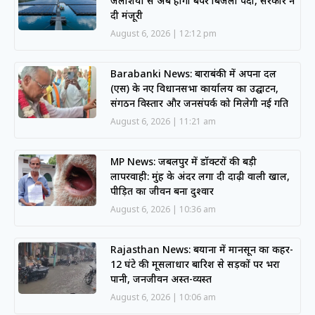
जलाशयों से अब होगी बंपर बिजली पैदा, सरकार ने
दी मंजूरी
August 6, 2026
12:12 pm
Barabanki News: बाराबंकी में अपना दल
(एस) के नए विधानसभा कार्यालय का उद्घाटन,
संगठन विस्तार और जनसंपर्क को मिलेगी नई गति
August 6, 2026
11:21 am
MP News: जबलपुर में डॉक्टरों की बड़ी
लापरवाही: मुंह के अंदर लगा दी दाढ़ी वाली खाल,
पीड़ित का जीवन बना दुश्वार
August 6, 2026
10:36 am
Rajasthan News: बयाना में मानसून का कहर-
12 घंटे की मूसलाधार बारिश से सड़कों पर भरा
पानी, जनजीवन अस्त-व्यस्त
August 6, 2026
10:06 am