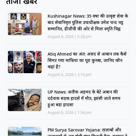
ताजा खबरें
Kushinagar News: 35 वर्षों की उत्कृष्ट सेवा के
बाद सेवानिवृत्त पुलिस उपाधीक्षक उमेश चन्द भट्ट
सम्मानित, डीजीपी की ओर से मिला स्मृति चिह्न
August 6, 2026
5:28 pm
Atiq Ahmed का अंत: असद से आबान तक कैसे
सिमट गया माफिया का पूरा कुनबा, जानिए कौन
कहां है?
August 6, 2026
2:16 pm
UP News: अतीक अहमद के बेटे अबान की
दर्दनाक सड़क हादसे में मौत, झांसी जाते समय
हुआ बड़ा हादसा
August 6, 2026
1:34 pm
PM Surya Sarovar Yojana: तालाबों और