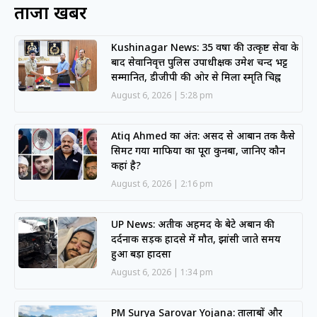
ताजा खबरें
Kushinagar News: 35 वर्षों की उत्कृष्ट सेवा के
बाद सेवानिवृत्त पुलिस उपाधीक्षक उमेश चन्द भट्ट
सम्मानित, डीजीपी की ओर से मिला स्मृति चिह्न
August 6, 2026
5:28 pm
Atiq Ahmed का अंत: असद से आबान तक कैसे
सिमट गया माफिया का पूरा कुनबा, जानिए कौन
कहां है?
August 6, 2026
2:16 pm
UP News: अतीक अहमद के बेटे अबान की
दर्दनाक सड़क हादसे में मौत, झांसी जाते समय
हुआ बड़ा हादसा
August 6, 2026
1:34 pm
PM Surya Sarovar Yojana: तालाबों और