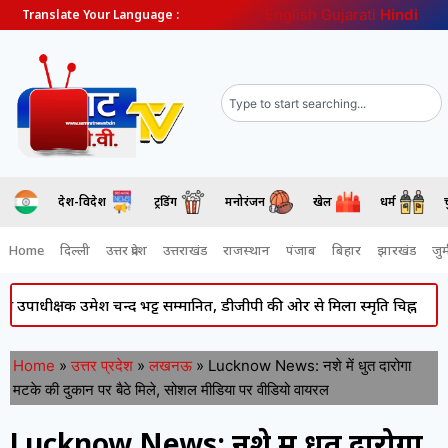
English
Gujarati
Hindi
Translate Your Language :
देश-विदेश
ट्रेंडिंग
मनोरंजन
खेल
धर्म
Home
दिल्ली
उत्तर प्रदेश
उत्तराखंड
राजस्थान
पंजाब
बिहार
झारखंड
जुर्
क्षक उमेश चन्द भट्ट सम्मानित, डीजीपी की ओर से मिला स्मृति चिह्न
Atiq A
Home
»
उत्तर प्रदेश
»
लखनऊ
»
Lucknow News: नशे में धुत दारोगा
मटके की दुकान पर बैठे मिले, सोशल मीडिया पर वीडियो वायरल
Lucknow News: नशे में धुत दारोगा