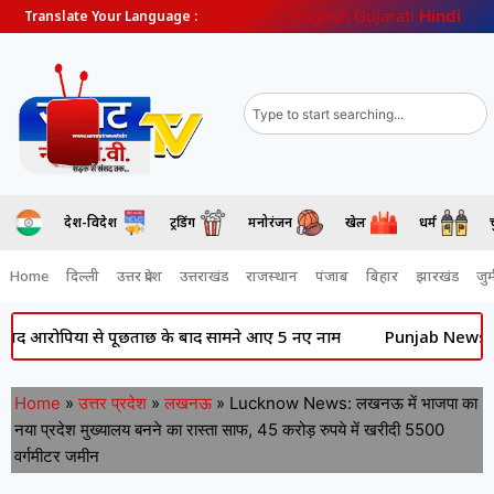
English
Gujarati
Hindi
Translate Your Language :
देश-विदेश
ट्रेंडिंग
मनोरंजन
खेल
धर्म
Home
दिल्ली
उत्तर प्रदेश
उत्तराखंड
राजस्थान
पंजाब
बिहार
झारखंड
जुर्
यों से पूछताछ के बाद सामने आए 5 नए नाम
Punjab News: की राजनीति म
Home
»
उत्तर प्रदेश
»
लखनऊ
»
Lucknow News: लखनऊ में भाजपा का
नया प्रदेश मुख्यालय बनने का रास्ता साफ, 45 करोड़ रुपये में खरीदी 5500
वर्गमीटर जमीन