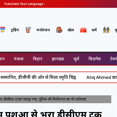
English
Gujarati
Hindi
Translate Your Language :
ट्रेंडिंग
मनोरंजन
खेल
धर्म
च
थान
पंजाब
बिहार
झारखंड
जुर्म
बिज़नेस
टेक्
डीजीपी की ओर से मिला स्मृति चिह्न
Atiq Ahmed का अंत: असद से
ा डीसीएम ट्रक पकड़ा गया, पुलिस की मिलीभगत का भी पर्दाफाश
 पशुओं से भरा डीसीएम ट्रक