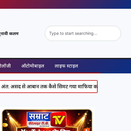
ुनावी कलम
नोलॉजी
ऑटोमोबाइल
लाइफ स्टाइल
 आबान तक कैसे सिमट गया माफिया का पूरा कुनबा, जानिए कौन कहां