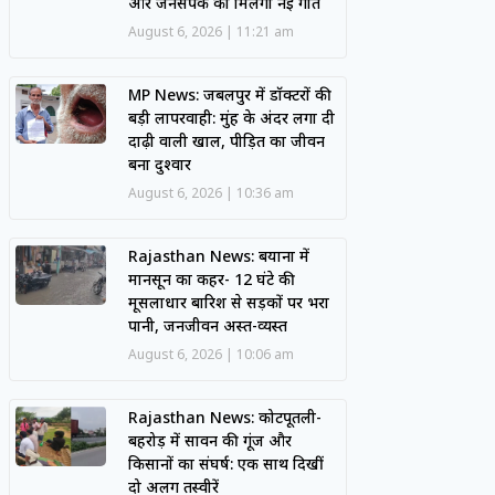
और जनसंपर्क को मिलेगी नई गति
August 6, 2026
11:21 am
MP News: जबलपुर में डॉक्टरों की
बड़ी लापरवाही: मुंह के अंदर लगा दी
दाढ़ी वाली खाल, पीड़ित का जीवन
बना दुश्वार
August 6, 2026
10:36 am
Rajasthan News: बयाना में
मानसून का कहर- 12 घंटे की
मूसलाधार बारिश से सड़कों पर भरा
पानी, जनजीवन अस्त-व्यस्त
August 6, 2026
10:06 am
Rajasthan News: कोटपूतली-
बहरोड़ में सावन की गूंज और
किसानों का संघर्ष: एक साथ दिखीं
दो अलग तस्वीरें