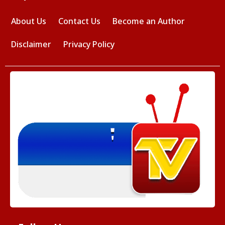
About Us
Contact Us
Become an Author
Disclaimer
Privacy Policy