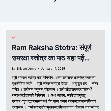
धर्म
Ram Raksha Stotra: संपूर्ण
रामरक्षा स्तोत्र का पाठ यहां पढ़ें…
By
Shivam Verma
January 17, 2025
श्री रामरक्षा स्तोत्र पाठ विनियोगः अस्य श्रीरामरक्षास्तोत्रमन्त्रस्य
बुधकौशिक ऋषिः। श्री सीतारामचंद्रो देवता । अनुष्टुप्‌ छंदः। सीता
शक्तिः। श्रीमान हनुमान्‌ कीलकम्‌ । श्री सीतारामचंद्रप्रीत्यर्थे
रामरक्षास्तोत्रजपे विनियोगः । अथ ध्यानम्‌: ध्यायेदाजानुबाहुं
धृतशरधनुषं बद्धपद्मासनस्थं पीतं वासो वसानं नवकमलदलस्पर्धिनेत्रं
प्रसन्नम्‌ । वामांकारूढसीतामुखकमलमिलल्लोचनं नीरदाभं नानालंकार