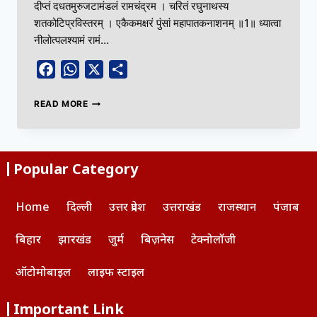
दीप्तं दधतमुरुजटामंडलं रामचंद्रम । चरितं रघुनाथस्य
शतकोटिप्रविस्तरम्‌ । एकैकमक्षरं पुंसां महापातकनाशनम्‌ ॥1॥ ध्यात्वा
नीलोत्पलश्यामं रामं…
Facebook
WhatsApp
X
Share
READ MORE
Popular Category
Home
दिल्ली
उत्तर प्रदेश
उत्तराखंड
राजस्थान
पंजाब
बिहार
झारखंड
जुर्म
बिज़नेस
टेक्नोलॉजी
ऑटोमोबाइल
लाइफ स्टाइल
Important Link