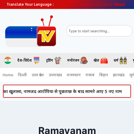
English
Gujarati
Hindi
Translate Your Language :
देश-विदेश
ट्रेंडिंग
मनोरंजन
खेल
धर्म
Home
दिल्ली
उत्तर प्रदेश
उत्तराखंड
राजस्थान
पंजाब
बिहार
झारखंड
जुर्
 का खुलासा, नामजद आरोपियों से पूछताछ के बाद सामने आए 5 नए नाम
P
Ramayanam