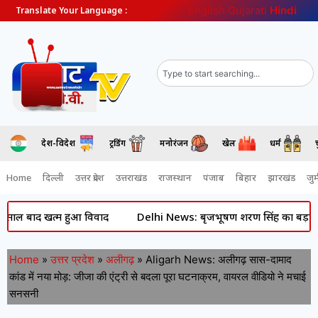
English
Gujarati
Hindi
Translate Your Language :
देश-विदेश
ट्रेंडिंग
मनोरंजन
खेल
धर्म
Home
दिल्ली
उत्तर प्रदेश
उत्तराखंड
राजस्थान
पंजाब
बिहार
झारखंड
जुर्
ाद खत्म हुआ विवाद
Delhi News: बृजभूषण शरण सिंह का बड़ा बयान- पॉक्
Home
»
उत्तर प्रदेश
»
अलीगढ़
»
Aligarh News: अलीगढ़ सास-दामाद
कांड में नया मोड़: जीजा की एंट्री से बदला पूरा घटनाक्रम, वायरल वीडियो ने मचाई
सनसनी