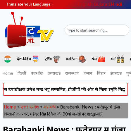
English
Gujarati
Hindi
Translate Your Language :
देश-विदेश
ट्रेंडिंग
मनोरंजन
खेल
धर्म
Home
दिल्ली
उत्तर प्रदेश
उत्तराखंड
राजस्थान
पंजाब
बिहार
झारखंड
जुर्
ीक्षक उमेश चन्द भट्ट सम्मानित, डीजीपी की ओर से मिला स्मृति चिह्न
Atiq 
Home
»
उत्तर प्रदेश
»
बाराबंकी
»
Barabanki News : फतेहपुर में गूंजा
किसानों का स्वर, महेंद्र सिंह टिकैत की 90वीं जयंती पर श्रद्धांजलि
Barabanki News : फतेहपुर में गूंजा