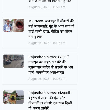
और जनसंपर्क को मिलेगी नई गति
August 6, 2026
11:21 am
MP News: जबलपुर में डॉक्टरों की
बड़ी लापरवाही: मुंह के अंदर लगा दी
दाढ़ी वाली खाल, पीड़ित का जीवन
बना दुश्वार
August 6, 2026
10:36 am
Rajasthan News: बयाना में
मानसून का कहर- 12 घंटे की
मूसलाधार बारिश से सड़कों पर भरा
पानी, जनजीवन अस्त-व्यस्त
August 6, 2026
10:06 am
Rajasthan News: कोटपूतली-
बहरोड़ में सावन की गूंज और
किसानों का संघर्ष: एक साथ दिखीं
दो अलग तस्वीरें