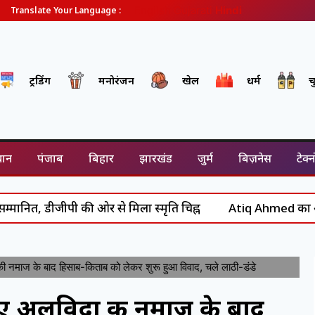
English
Gujarati
Hindi
Translate Your Language :
ट्रेंडिंग
मनोरंजन
खेल
धर्म
च
थान
पंजाब
बिहार
झारखंड
जुर्म
बिज़नेस
टेक्
ीजीपी की ओर से मिला स्मृति चिह्न
Atiq Ahmed का अंत: असद से 
माज के बाद हिसाब-किताब को लेकर शुरू हुआ विवाद, चले लाठी-डंडे
ए अलविदा की नमाज के बाद