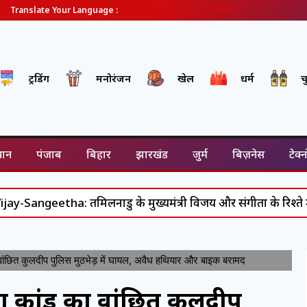
English
Gujarati
Hindi
Translate Your Language :
ट्रेंडिंग
मनोरंजन
खेल
धर्म
च
थान
पंजाब
बिहार
झारखंड
जुर्म
बिज़नेस
टेक्
eetha: तमिलनाडु के मुख्यमंत्री विजय और संगीता के रिश्ते में आया न
ित कुलदीप पुलिस मुठभेड़ में घायल, अवैध हथियार और बाइक बरामद
कांड का वांछित कुलदीप