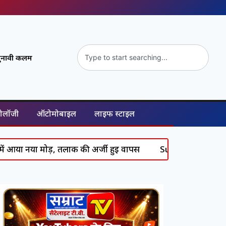
ुनावी कलम
नोलॉजी
ऑटोमोबाइल
लाइफ स्टाइल
या मोड़, तलाक की अर्जी हुई वापस
Supreme Court का सख्त एक्शन