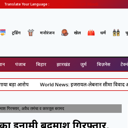
English
Gujarati
Hindi
Translate Your Language :
ट्रेंडिंग
मनोरंजन
खेल
धर्म
च
थान
पंजाब
बिहार
झारखंड
जुर्म
बिज़नेस
टेक्
आरोप
World News: इजरायल-लेबनान सीमा विवाद और कैदियों की र
 गिरफ्तार, अवैध तमंचा व कारतूस बरामद
ा इनामी बदमाश गिरफ्तार,