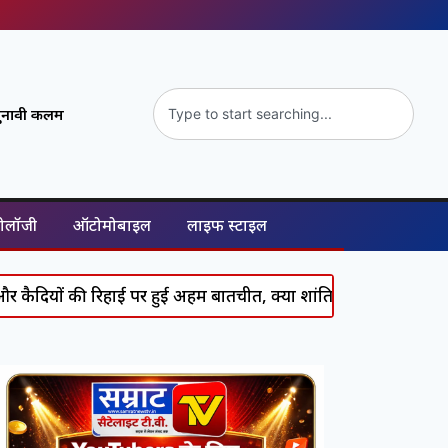
ुनावी कलम
नोलॉजी
ऑटोमोबाइल
लाइफ स्टाइल
िहाई पर हुई अहम बातचीत, क्या शांति की उम्मीद जगी?
Bigg B