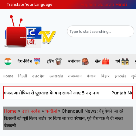
English
Gujarati
Hindi
Translate Your Language :
देश-विदेश
ट्रेंडिंग
मनोरंजन
खेल
धर्म
Home
दिल्ली
उत्तर प्रदेश
उत्तराखंड
राजस्थान
पंजाब
बिहार
झारखंड
जुर्
रोपियों से पूछताछ के बाद सामने आए 5 नए नाम
Punjab News: की राजनी
Home
»
उत्तर प्रदेश
»
चन्दौली
»
Chandauli News: गेहूं बेचने जा रहे
किसानों को यूपी बिहार बार्डर पर किया जा रहा परेशान, पूर्व विधायक ने दी सख्त
चेतावनी