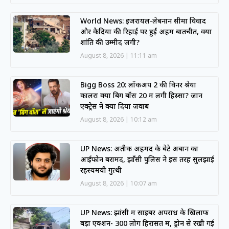
World News: इजरायल-लेबनान सीमा विवाद
और कैदियों की रिहाई पर हुई अहम बातचीत, क्या
शांति की उम्मीद जगी?
August 8, 2026
11:11 am
Bigg Boss 20: लॉकअप 2 की विनर श्रेया
कालरा क्या बिग बॉस 20 में लेंगी हिस्सा? जानें
एक्ट्रेस ने क्या दिया जवाब
August 8, 2026
10:12 am
UP News: अतीक अहमद के बेटे अबान का
आईफोन बरामद, झाँसी पुलिस ने इस तरह सुलझाई
रहस्यमयी गुत्थी
August 8, 2026
10:07 am
UP News: झांसी में साइबर अपराध के खिलाफ
बड़ा एक्शन- 300 लोग हिरासत में, ड्रोन से रखी गई