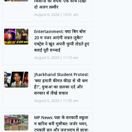
किसानों का संघर्ष: एक साथ दिखीं
दो अलग तस्वीरें
August 6, 2026
10:01 am
Entertainment: क्या बिग बॉस
20 में नजर आएंगी जन्नत जुबैर?
एक्ट्रेस ने खुद अपनी चुप्पी तोड़ते हुए
बताई पूरी सच्चाई
August 5, 2026
11:10 am
Jharkhand Student Protest:
‘क्या हमारी कीमत कीड़ों से भी कम
है?’, युवाओं का छलका दर्द और
सरकार से तीखे सवाल
August 5, 2026
11:05 am
MP News: पन्ना के सरकारी स्कूलों
में बारिश बनी मुसीबत: जर्जर भवन,
टपकती छतें और जलभराव से छात्रों-