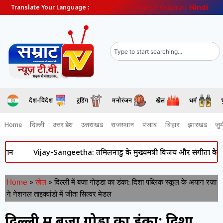
English
Gujarati
Hindi
Translate Your Language :
देश-विदेश
ट्रेंडिंग
मनोरंजन
खेल
धर्म
Home
दिल्ली
उत्तर प्रदेश
उत्तराखंड
राजस्थान
पंजाब
बिहार
झारखंड
जुर्
jay-Sangeetha: तमिलनाडु के मुख्यमंत्री विजय और संगीता के रिश्ते में आया न
Home
»
खेल
»
दिल्ली में बजा गोड्डा का डंका: दिशा पब्लिक स्कूल के अयान रज़ा
ने नेशनल ताइक्वांडो में जीता सिल्वर मेडल
दिल्ली में बजा गोड्डा का डंका: दिशा