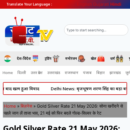
English
Gujarati
Hindi
Translate Your Language :
देश-विदेश
ट्रेंडिंग
मनोरंजन
खेल
धर्म
Home
दिल्ली
उत्तर प्रदेश
उत्तराखंड
राजस्थान
पंजाब
बिहार
झारखंड
जुर्
त्म हुआ विवाद
Delhi News: बृजभूषण शरण सिंह का बड़ा बयान- पॉक्सो 
Home
»
बिज़नेस
»
Gold Silver Rate 21 May 2026: सोना खरीदने से
पहले जान लें ताजा भाव, 21 मई को फिर बदले गोल्ड-सिल्वर के रेट
Gold Silver Rate 21 May 2026: