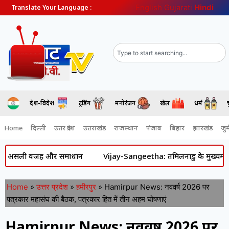
English
Gujarati
Hindi
Translate Your Language :
देश-विदेश
ट्रेंडिंग
मनोरंजन
खेल
धर्म
Home
दिल्ली
उत्तर प्रदेश
उत्तराखंड
राजस्थान
पंजाब
बिहार
झारखंड
जुर्
ली वजह और समाधान
Vijay-Sangeetha: तमिलनाडु के मुख्यमंत्री विजय और स
Home
»
उत्तर प्रदेश
»
हमीरपुर
»
Hamirpur News: नववर्ष 2026 पर
पत्रकार महासंघ की बैठक, पत्रकार हित में तीन अहम घोषणाएं
Hamirpur News: नववर्ष 2026 पर