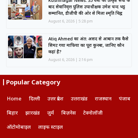
Kushinagar News: 35 वर्षों की उत्कृष्ट सेवा के
बाद सेवानिवृत्त पुलिस उपाधीक्षक उमेश चन्द भट्ट
सम्मानित, डीजीपी की ओर से मिला स्मृति चिह्न
August 6, 2026
5:28 pm
Atiq Ahmed का अंत: असद से आबान तक कैसे
सिमट गया माफिया का पूरा कुनबा, जानिए कौन
कहां है?
August 6, 2026
2:16 pm
Popular Category
Home
दिल्ली
उत्तर प्रदेश
उत्तराखंड
राजस्थान
पंजाब
बिहार
झारखंड
जुर्म
बिज़नेस
टेक्नोलॉजी
ऑटोमोबाइल
लाइफ स्टाइल