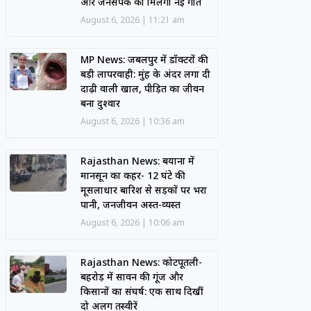
और जनसंपर्क को मिलेगी नई गति
August 6, 2026
11:21 am
MP News: जबलपुर में डॉक्टरों की
बड़ी लापरवाही: मुंह के अंदर लगा दी
दाढ़ी वाली खाल, पीड़ित का जीवन
बना दुश्वार
August 6, 2026
10:36 am
Rajasthan News: बयाना में
मानसून का कहर- 12 घंटे की
मूसलाधार बारिश से सड़कों पर भरा
पानी, जनजीवन अस्त-व्यस्त
August 6, 2026
10:06 am
Rajasthan News: कोटपूतली-
बहरोड़ में सावन की गूंज और
किसानों का संघर्ष: एक साथ दिखीं
दो अलग तस्वीरें