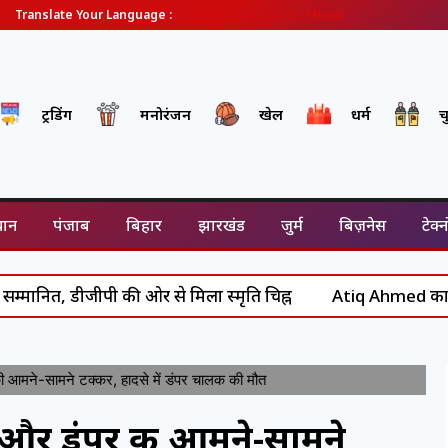
English
Gujarati
Hindi
Translate Your Language :
ट्रेंडिंग
मनोरंजन
खेल
धर्म
च
थान
पंजाब
बिहार
झारखंड
जुर्म
बिज़नेस
टेक्
ीजीपी की ओर से मिला स्मृति चिह्न
Atiq Ahmed का अंत: असद से 
ने-सामने टक्कर, हादसे में डंपर चालक की मौत
और डंपर की आमने-सामने