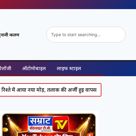
ुनावी कलम
नोलॉजी
ऑटोमोबाइल
लाइफ स्टाइल
आया नया मोड़, तलाक की अर्जी हुई वापस
Supreme Court का सख्त 