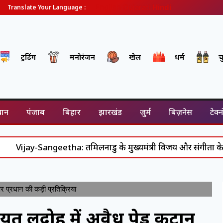
English
Gujarati
Hindi
Translate Your Language :
ट्रेंडिंग
मनोरंजन
खेल
धर्म
च
थान
पंजाब
बिहार
झारखंड
जुर्म
बिज़नेस
टेक्
-Sangeetha: तमिलनाडु के मुख्यमंत्री विजय और संगीता के रिश्ते में 
प्रधान की कड़ी प्रतिक्रिया
यत लदोह में अवैध पेड़ कटान