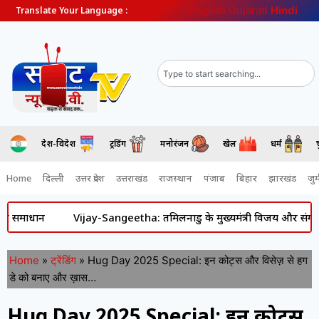
English
Gujarati
Hindi
Translate Your Language :
देश-विदेश
ट्रेंडिंग
मनोरंजन
खेल
धर्म
Home
दिल्ली
उत्तर प्रदेश
उत्तराखंड
राजस्थान
पंजाब
बिहार
झारखंड
जुर्
ha: तमिलनाडु के मुख्यमंत्री विजय और संगीता के रिश्ते में आया नया मोड़, तल
Home
»
ट्रेंडिंग
»
Hug Day 2025 Special: इन कोट्स और विसेज़ से हग
डे को बनाए और ख़ास…
Hug Day 2025 Special: इन कोट्स