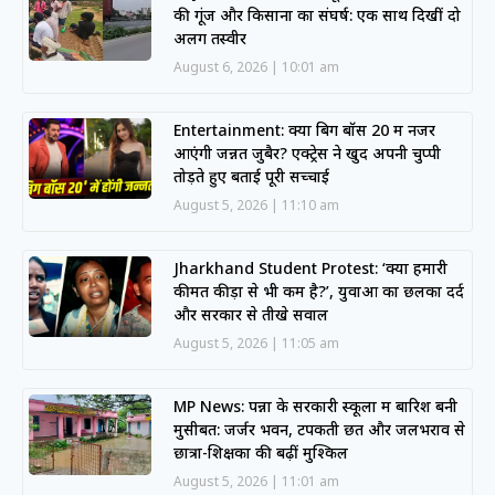
की गूंज और किसानों का संघर्ष: एक साथ दिखीं दो
अलग तस्वीरें
August 6, 2026
10:01 am
Entertainment: क्या बिग बॉस 20 में नजर
आएंगी जन्नत जुबैर? एक्ट्रेस ने खुद अपनी चुप्पी
तोड़ते हुए बताई पूरी सच्चाई
August 5, 2026
11:10 am
Jharkhand Student Protest: ‘क्या हमारी
कीमत कीड़ों से भी कम है?’, युवाओं का छलका दर्द
और सरकार से तीखे सवाल
August 5, 2026
11:05 am
MP News: पन्ना के सरकारी स्कूलों में बारिश बनी
मुसीबत: जर्जर भवन, टपकती छतें और जलभराव से
छात्रों-शिक्षकों की बढ़ीं मुश्किलें
August 5, 2026
11:01 am