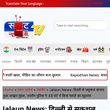
English
Gujarati
Hindi
Translate Your Language :
देश-विदेश
ट्रेंडिंग
मनोरंजन
खेल
धर्म
Home
दिल्ली
उत्तर प्रदेश
उत्तराखंड
राजस्थान
पंजाब
बिहार
झारखंड
जुर्
 खाल, पीड़ित का जीवन बना दुश्वार
Rajasthan News: बयाना में मानसून 
Home
»
उत्तर प्रदेश
»
जालौन
»
Jalaun News: दिल्ली से सकुशल बरामद
हुआ अपहृत युवक, जालौन पुलिस ने 48 घंटे में किया मामले का खुलासा
Jalaun News: दिल्ली से सकुशल