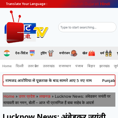
English
Gujarati
Hindi
Translate Your Language :
देश-विदेश
ट्रेंडिंग
मनोरंजन
खेल
धर्म
Home
दिल्ली
उत्तर प्रदेश
उत्तराखंड
राजस्थान
पंजाब
बिहार
झारखंड
जुर्
 आरोपियों से पूछताछ के बाद सामने आए 5 नए नाम
Punjab News: की राजन
Home
»
उत्तर प्रदेश
»
लखनऊ
»
Lucknow News: अंबेडकर जयंती पर
मायावती का नमन, बोलीं – आज भी प्रासंगिक हैं बाबा साहेब के आदर्श
Lucknow News: अंबेडकर जयंती