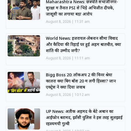
Maharashtra News: छत्रपति संभाजीनगर-
सुरक्षा में तैनात PSI से भिड़े अभिजीत दीपके,
जासूसी का लगाया बड़ा आरोप
August 8, 2026
11:31 am
World News: इजरायल-लेबनान सीमा विवाद
और कैदियों की रिहाई पर हुई अहम बातचीत, क्या
शांति की उम्मीद जगी?
August 8, 2026
11:11 am
Bigg Boss 20: लॉकअप 2 की विनर श्रेया
कालरा क्या बिग बॉस 20 में लेंगी हिस्सा? जानें
एक्ट्रेस ने क्या दिया जवाब
August 8, 2026
10:12 am
UP News: अतीक अहमद के बेटे अबान का
आईफोन बरामद, झाँसी पुलिस ने इस तरह सुलझाई
रहस्यमयी गुत्थी