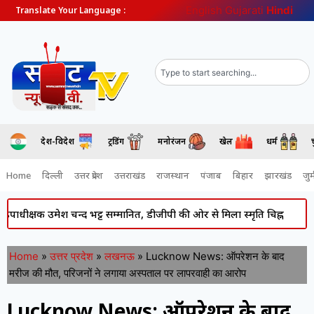
English
Gujarati
Hindi
Translate Your Language :
देश-विदेश
ट्रेंडिंग
मनोरंजन
खेल
धर्म
Home
दिल्ली
उत्तर प्रदेश
उत्तराखंड
राजस्थान
पंजाब
बिहार
झारखंड
जुर्
क उमेश चन्द भट्ट सम्मानित, डीजीपी की ओर से मिला स्मृति चिह्न
Atiq Ahm
Home
»
उत्तर प्रदेश
»
लखनऊ
»
Lucknow News: ऑपरेशन के बाद
मरीज की मौत, परिजनों ने लगाया अस्पताल पर लापरवाही का आरोप
Lucknow News: ऑपरेशन के बाद