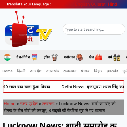
English
Gujarati
Hindi
Translate Your Language :
देश-विदेश
ट्रेंडिंग
मनोरंजन
खेल
धर्म
Home
दिल्ली
उत्तर प्रदेश
उत्तराखंड
राजस्थान
पंजाब
बिहार
झारखंड
जुर्
ाल बाद खत्म हुआ विवाद
Delhi News: बृजभूषण शरण सिंह का बड़ा बयान- 
Home
»
उत्तर प्रदेश
»
लखनऊ
»
Lucknow News: शादी समारोह की
रौनक के बीच चोरों की करतूत, 8 बाइकों की बैटरियां चुरा ले गए बदमाश
Lucknow News: शादी समारोह की