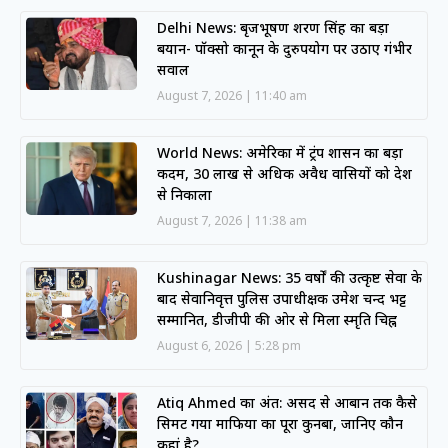
Delhi News: बृजभूषण शरण सिंह का बड़ा
बयान- पॉक्सो कानून के दुरुपयोग पर उठाए गंभीर
सवाल
August 7, 2026
11:40 am
World News: अमेरिका में ट्रंप प्रशासन का बड़ा
कदम, 30 लाख से अधिक अवैध प्रवासियों को देश
से निकाला
August 7, 2026
11:38 am
Kushinagar News: 35 वर्षों की उत्कृष्ट सेवा के
बाद सेवानिवृत्त पुलिस उपाधीक्षक उमेश चन्द भट्ट
सम्मानित, डीजीपी की ओर से मिला स्मृति चिह्न
August 6, 2026
5:28 pm
Atiq Ahmed का अंत: असद से आबान तक कैसे
सिमट गया माफिया का पूरा कुनबा, जानिए कौन
कहां है?