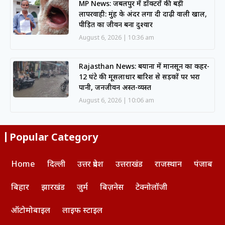
MP News: जबलपुर में डॉक्टरों की बड़ी
लापरवाही: मुंह के अंदर लगा दी दाढ़ी वाली खाल,
पीड़ित का जीवन बना दुश्वार
August 6, 2026
10:36 am
Rajasthan News: बयाना में मानसून का कहर-
12 घंटे की मूसलाधार बारिश से सड़कों पर भरा
पानी, जनजीवन अस्त-व्यस्त
August 6, 2026
10:06 am
Popular Category
Home
दिल्ली
उत्तर प्रदेश
उत्तराखंड
राजस्थान
पंजाब
बिहार
झारखंड
जुर्म
बिज़नेस
टेक्नोलॉजी
ऑटोमोबाइल
लाइफ स्टाइल