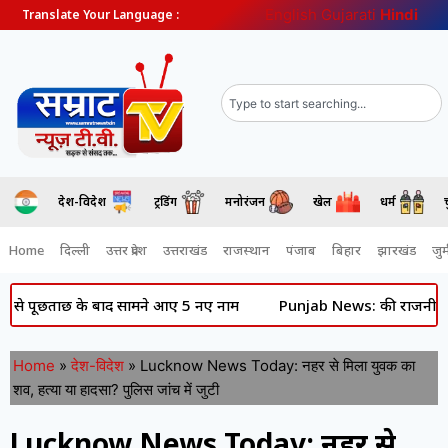
English
Gujarati
Hindi
Translate Your Language :
देश-विदेश
ट्रेंडिंग
मनोरंजन
खेल
धर्म
Home
दिल्ली
उत्तर प्रदेश
उत्तराखंड
राजस्थान
पंजाब
बिहार
झारखंड
जुर्
छताछ के बाद सामने आए 5 नए नाम
Punjab News: की राजनीति में हलचल- प
Home
»
देश-विदेश
»
Lucknow News Today: नहर से मिला युवक का
शव, हत्या या हादसा? पुलिस जांच में जुटी
Lucknow News Today: नहर से