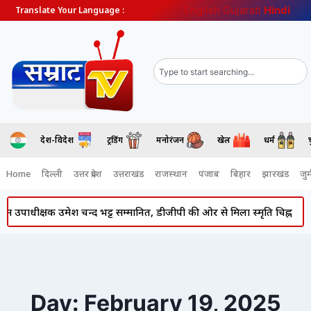
English
Gujarati
Hindi
Translate Your Language :
देश-विदेश
ट्रेंडिंग
मनोरंजन
खेल
धर्म
Home
दिल्ली
उत्तर प्रदेश
उत्तराखंड
राजस्थान
पंजाब
बिहार
झारखंड
जुर्
ीक्षक उमेश चन्द भट्ट सम्मानित, डीजीपी की ओर से मिला स्मृति चिह्न
Atiq 
Day: February 19, 2025