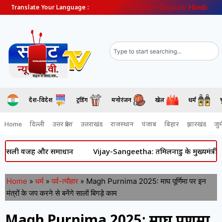
English
Gujarati
Hindi
Translate Your Language :
देश-विदेश
ट्रेंडिंग
मनोरंजन
खेल
धर्म
Home
दिल्ली
उत्तर प्रदेश
उत्तराखंड
राजस्थान
पंजाब
बिहार
झारखंड
जुर्
ी वजह और समाधान
Vijay-Sangeetha: तमिलनाडु के मुख्यमंत्री विजय और स
Home
»
धर्म
»
पर्व-त्यौहार
»
Magh Purnima 2025: माघ पूर्णिमा पर इन
मंत्रों के जप करने से बनेंगे सालों बिगड़े काम
Magh Purnima 2025: माघ पूर्णिमा