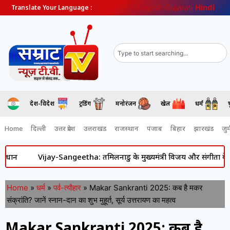
English
Gujarati
Hindi
Translate Your Language :
देश-विदेश
ट्रेंडिंग
मनोरंजन
खेल
धर्म
Home
दिल्ली
उत्तर प्रदेश
उत्तराखंड
राजस्थान
पंजाब
बिहार
झारखंड
जुर्
Vijay-Sangeetha: तमिलनाडु के मुख्यमंत्री विजय और संगीता के रिश्ते मे
Home
»
धर्म
»
पर्व-त्यौहार
»
Makar Sankranti 2025: कब है मकर
संक्रांति? जानें स्नान-दान का शुभ मुहूर्त, सूर्य उत्तरायण का महत्व
Makar Sankranti 2025: कब है