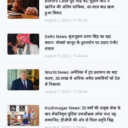
Bofors Case पूरी तरह बंद: सुप्रीम कोर्ट ने
खारिज की अंतिम याचिका, 40 साल बाद खत्म
हुआ विवाद
August 7, 2026
11:45 am
Delhi News: बृजभूषण शरण सिंह का बड़ा
बयान- पॉक्सो कानून के दुरुपयोग पर उठाए गंभीर
सवाल
August 7, 2026
11:40 am
World News: अमेरिका में ट्रंप प्रशासन का बड़ा
कदम, 30 लाख से अधिक अवैध प्रवासियों को देश
से निकाला
August 7, 2026
11:38 am
Kushinagar News: 35 वर्षों की उत्कृष्ट सेवा के
बाद सेवानिवृत्त पुलिस उपाधीक्षक उमेश चन्द भट्ट
सम्मानित, डीजीपी की ओर से मिला स्मृति चिह्न
August 6, 2026
5:28 pm