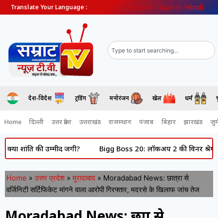
English
Gujarati
Hindi
Translate Your Language :
देश-विदेश
ट्रेंडिंग
मनोरंजन
खेल
धर्म
Home
दिल्ली
उत्तर प्रदेश
उत्तराखंड
राजस्थान
पंजाब
बिहार
झारखंड
जुर्
ति की उम्मीद जगी?
Bigg Boss 20: लॉकअप 2 की विनर श्रेया कालरा क्या बि
Home
»
उत्तर प्रदेश
»
मुरादाबाद
»
Moradabad News: छात्रा से
वर्जिनिटी सर्टिफिकेट मांगने वाला आरोपी गिरफ्तार, मदरसे के खिलाफ जांच तेज
Moradabad News: छात्रा से