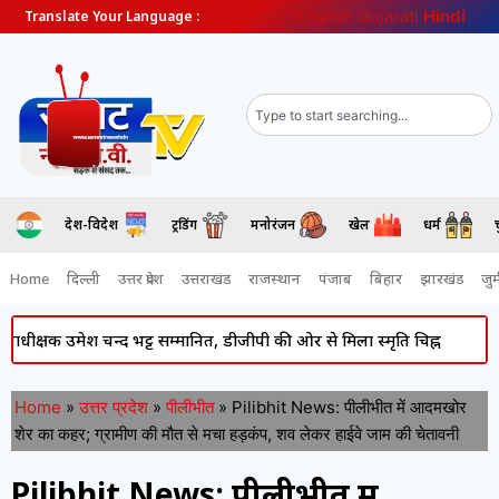
English
Gujarati
Hindi
Translate Your Language :
देश-विदेश
ट्रेंडिंग
मनोरंजन
खेल
धर्म
Home
दिल्ली
उत्तर प्रदेश
उत्तराखंड
राजस्थान
पंजाब
बिहार
झारखंड
जुर्
 उमेश चन्द भट्ट सम्मानित, डीजीपी की ओर से मिला स्मृति चिह्न
Atiq Ahme
Home
»
उत्तर प्रदेश
»
पीलीभीत
»
Pilibhit News: पीलीभीत में आदमखोर
शेर का कहर; ग्रामीण की मौत से मचा हड़कंप, शव लेकर हाईवे जाम की चेतावनी
Pilibhit News: पीलीभीत में