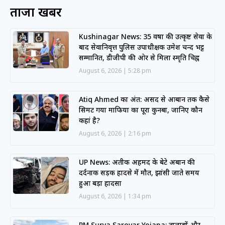
ताजा खबरें
Kushinagar News: 35 वर्षों की उत्कृष्ट सेवा के
बाद सेवानिवृत्त पुलिस उपाधीक्षक उमेश चन्द भट्ट
सम्मानित, डीजीपी की ओर से मिला स्मृति चिह्न
August 6, 2026
5:28 pm
Atiq Ahmed का अंत: असद से आबान तक कैसे
सिमट गया माफिया का पूरा कुनबा, जानिए कौन
कहां है?
August 6, 2026
2:16 pm
UP News: अतीक अहमद के बेटे अबान की
दर्दनाक सड़क हादसे में मौत, झांसी जाते समय
हुआ बड़ा हादसा
August 6, 2026
1:34 pm
PM Surya Sarovar Yojana: तालाबों और