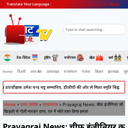
English
Gujarati
Hindi
Translate Your Language :
देश-विदेश
ट्रेंडिंग
मनोरंजन
खेल
धर्म
Home
दिल्ली
उत्तर प्रदेश
उत्तराखंड
राजस्थान
पंजाब
बिहार
झारखंड
जुर्
्षक उमेश चन्द भट्ट सम्मानित, डीजीपी की ओर से मिला स्मृति चिह्न
Atiq A
Home
»
उत्तर प्रदेश
»
प्रयागराज
»
Prayagraj News: चीफ इंजीनियर की
खिड़की से गोली मारकर हत्या, घर में सोते वक्त किया हमला
Prayagraj News: चीफ इंजीनियर की