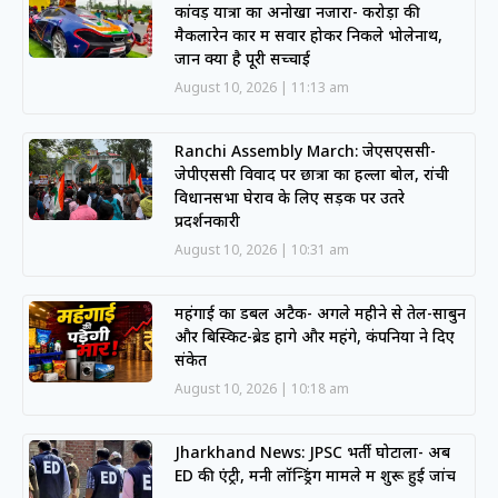
कांवड़ यात्रा का अनोखा नजारा- करोड़ों की
मैकलारेन कार में सवार होकर निकले भोलेनाथ,
जानें क्या है पूरी सच्चाई
August 10, 2026
11:13 am
Ranchi Assembly March: जेएसएससी-
जेपीएससी विवाद पर छात्रों का हल्ला बोल, रांची
विधानसभा घेराव के लिए सड़क पर उतरे
प्रदर्शनकारी
August 10, 2026
10:31 am
महंगाई का डबल अटैक- अगले महीने से तेल-साबुन
और बिस्किट-ब्रेड होंगे और महंगे, कंपनियों ने दिए
संकेत
August 10, 2026
10:18 am
Jharkhand News: JPSC भर्ती घोटाला- अब
ED की एंट्री, मनी लॉन्ड्रिंग मामले में शुरू हुई जांच