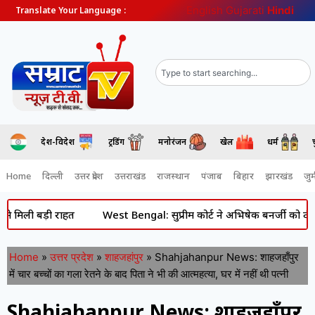
English
Gujarati
Hindi
Translate Your Language :
देश-विदेश
ट्रेंडिंग
मनोरंजन
खेल
धर्म
Home
दिल्ली
उत्तर प्रदेश
उत्तराखंड
राजस्थान
पंजाब
बिहार
झारखंड
जुर्
़ी राहत
West Bengal: सुप्रीम कोर्ट ने अभिषेक बनर्जी को दी राहत, आं
Home
»
उत्तर प्रदेश
»
शाहजहांपुर
»
Shahjahanpur News: शाहजहाँपुर
में चार बच्चों का गला रेतने के बाद प‍िता ने भी की आत्महत्या, घर में नहीं थी पत्नी
Shahjahanpur News: शाहजहाँपुर