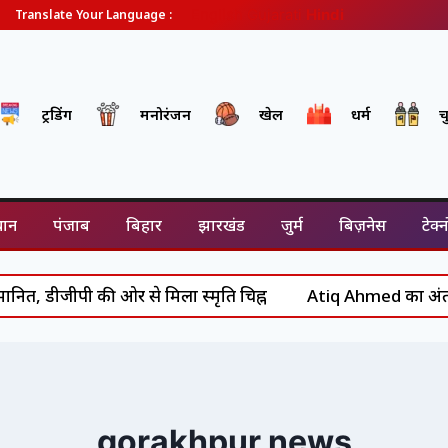
English
Gujarati
Hindi
Translate Your Language :
ट्रेंडिंग
मनोरंजन
खेल
धर्म
च
थान
पंजाब
बिहार
झारखंड
जुर्म
बिज़नेस
टेक्
ी ओर से मिला स्मृति चिह्न
Atiq Ahmed का अंत: असद से आबान त
gorakhpur news