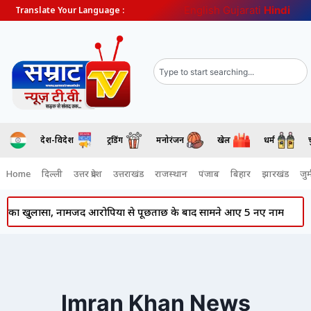
English
Gujarati
Hindi
Translate Your Language :
देश-विदेश
ट्रेंडिंग
मनोरंजन
खेल
धर्म
Home
दिल्ली
उत्तर प्रदेश
उत्तराखंड
राजस्थान
पंजाब
बिहार
झारखंड
जुर्
 का खुलासा, नामजद आरोपियों से पूछताछ के बाद सामने आए 5 नए नाम
P
Imran Khan News