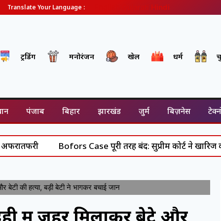
English
Gujarati
Hindi
Translate Your Language :
ट्रेंडिंग
मनोरंजन
खेल
धर्म
च
थान
पंजाब
बिहार
झारखंड
जुर्म
बिज़नेस
टेक्
तफरी
Bofors Case पूरी तरह बंद: सुप्रीम कोर्ट ने खारिज की अं
 बेटी की हत्या, बड़ी बेटी ने भागकर बचाई जान
ही में जहर मिलाकर बेटे और