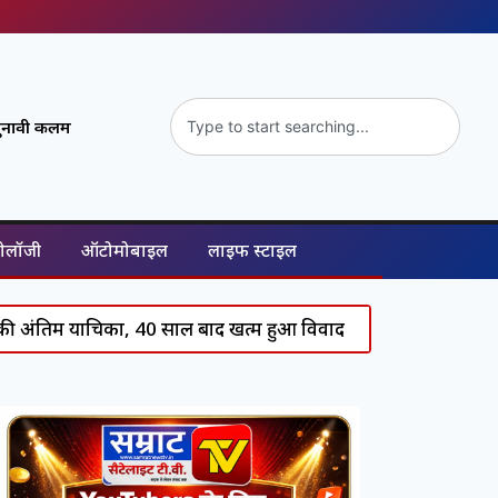
ुनावी कलम
नोलॉजी
ऑटोमोबाइल
लाइफ स्टाइल
तिम याचिका, 40 साल बाद खत्म हुआ विवाद
Delhi News: बृजभूषण 