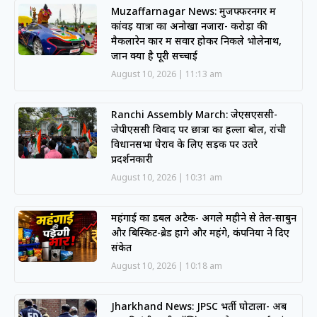
Muzaffarnagar News: मुजफ्फरनगर में
कांवड़ यात्रा का अनोखा नजारा- करोड़ों की
मैकलारेन कार में सवार होकर निकले भोलेनाथ,
जानें क्या है पूरी सच्चाई
August 10, 2026
11:13 am
Ranchi Assembly March: जेएसएससी-
जेपीएससी विवाद पर छात्रों का हल्ला बोल, रांची
विधानसभा घेराव के लिए सड़क पर उतरे
प्रदर्शनकारी
August 10, 2026
10:31 am
महंगाई का डबल अटैक- अगले महीने से तेल-साबुन
और बिस्किट-ब्रेड होंगे और महंगे, कंपनियों ने दिए
संकेत
August 10, 2026
10:18 am
Jharkhand News: JPSC भर्ती घोटाला- अब