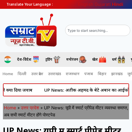
English
Gujarati
Hindi
Translate Your Language :
देश-विदेश
ट्रेंडिंग
मनोरंजन
खेल
धर्म
Home
दिल्ली
उत्तर प्रदेश
उत्तराखंड
राजस्थान
पंजाब
बिहार
झारखंड
जुर्
 दिया जवाब
UP News: अतीक अहमद के बेटे अबान का आईफोन बरामद, झाँस
Home
»
उत्तर प्रदेश
»
UP News: यूपी में स्मार्ट प्रीपेड मीटर व्यवस्था समाप्त,
अब सभी स्मार्ट मीटर होंगे पोस्टपेड
UP News: यूपी में स्मार्ट प्रीपेड मीटर