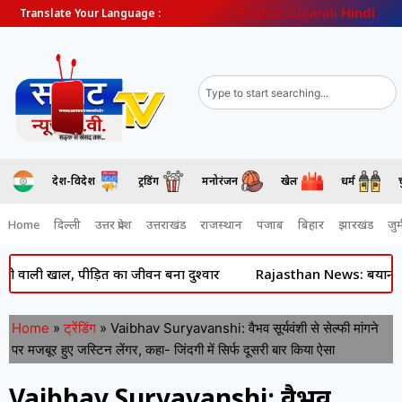
English
Gujarati
Hindi
Translate Your Language :
देश-विदेश
ट्रेंडिंग
मनोरंजन
खेल
धर्म
Home
दिल्ली
उत्तर प्रदेश
उत्तराखंड
राजस्थान
पंजाब
बिहार
झारखंड
जुर्
खाल, पीड़ित का जीवन बना दुश्वार
Rajasthan News: बयाना में मानसून क
Home
»
ट्रेंडिंग
»
Vaibhav Suryavanshi: वैभव सूर्यवंशी से सेल्फी मांगने
पर मजबूर हुए जस्टिन लेंगर, कहा- जिंदगी में सिर्फ दूसरी बार किया ऐसा
Vaibhav Suryavanshi: वैभव