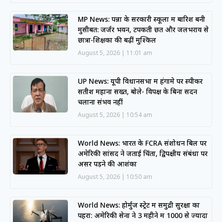
MP News: पन्ना के सरकारी स्कूलों में बारिश बनी
मुसीबत: जर्जर भवन, टपकती छतें और जलभराव से
छात्रों-शिक्षकों की बढ़ीं मुश्किलें
August 5, 2026
11:01 am
UP News: यूपी विधानसभा में हंगामे पर स्पीकर
सतीश महाना सख्त, बोले- विपक्ष के बिना सदन
चलाना संभव नहीं
August 5, 2026
10:54 am
World News: भारत के FCRA संशोधन बिल पर
अमेरिकी सांसद ने जताई चिंता, द्विपक्षीय संबंधों पर
असर पड़ने की आशंका
August 5, 2026
10:50 am
World News: होर्मुज स्ट्रेट में समुद्री सुरक्षा का
पहरा: अमेरिकी सेना ने 3 महीने में 1000 से ज्यादा