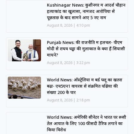
Kushinagar News: कुशीनगर में आदर्श चौहान
हत्याकांड का खुलासा, नामजद आरोपियों से
पूछताछ के बाद सामने आए 5 नए नाम
August 8, 2026
4:10 pm
Punjab News: की राजनीति में हलचल- पीएम
मोदी से राघव चड्ढा की मुलाकात के क्या हैं सियासी
मायने?
August 8, 2026
3:22 pm
World News: ऑस्ट्रेलिया में बर्ड फ्लू का खतरा
बढ़ा- एच5एन1 वायरस से संक्रमित पक्षियों की
संख्या 200 के पार
August 8, 2026
2:18 pm
World News: अमेरिकी सीनेटर ने भारत पर रूसी
तेल आयात के लिए 100 फीसदी टैरिफ लगाने का
किया विरोध