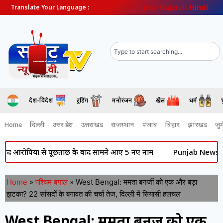
English
Gujarati
Hindi
Translate Your Language :
देश-विदेश
ट्रेंडिंग
मनोरंजन
खेल
धर्म
Home
दिल्ली
उत्तर प्रदेश
उत्तराखंड
राजस्थान
पंजाब
बिहार
झारखंड
जुर्
ियों से पूछताछ के बाद सामने आए 5 नए नाम
Punjab News: की राजनीति 
Home
»
पश्चिम बंगाल
»
West Bengal: ममता बनर्जी को एक और बड़ा
झटका? 22 सांसदों के बगावत की चर्चा तेज, दिल्ली में सियासी हलचल
West Bengal: ममता बनर्जी को एक