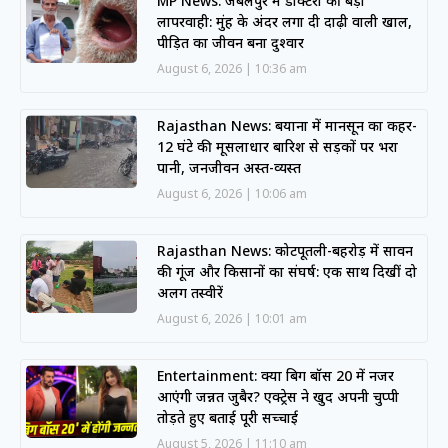
MP News: जबलपुर में डॉक्टरों की बड़ी
लापरवाही: मुंह के अंदर लगा दी दाढ़ी वाली खाल,
पीड़ित का जीवन बना दुश्वार
August 6, 2026
10:36 am
Rajasthan News: बयाना में मानसून का कहर-
12 घंटे की मूसलाधार बारिश से सड़कों पर भरा
पानी, जनजीवन अस्त-व्यस्त
August 6, 2026
10:06 am
Rajasthan News: कोटपूतली-बहरोड़ में सावन
की गूंज और किसानों का संघर्ष: एक साथ दिखीं दो
अलग तस्वीरें
August 6, 2026
10:01 am
Entertainment: क्या बिग बॉस 20 में नजर
आएंगी जन्नत जुबैर? एक्ट्रेस ने खुद अपनी चुप्पी
तोड़ते हुए बताई पूरी सच्चाई
August 5, 2026
11:10 am