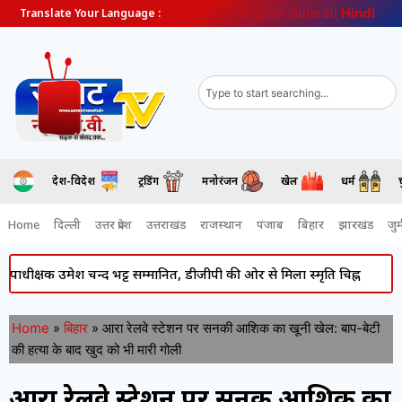
English
Gujarati
Hindi
Translate Your Language :
देश-विदेश
ट्रेंडिंग
मनोरंजन
खेल
धर्म
Home
दिल्ली
उत्तर प्रदेश
उत्तराखंड
राजस्थान
पंजाब
बिहार
झारखंड
जुर्
 उमेश चन्द भट्ट सम्मानित, डीजीपी की ओर से मिला स्मृति चिह्न
Atiq Ahme
Home
»
बिहार
»
आरा रेलवे स्टेशन पर सनकी आशिक का खूनी खेल: बाप-बेटी
की हत्या के बाद खुद को भी मारी गोली
आरा रेलवे स्टेशन पर सनकी आशिक का